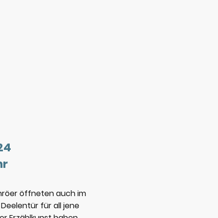
24
hr
chröer öffneten auch im
Deelentür für all jene
er Erzählkunst haben.