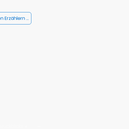
 Erzählern ...
srückblicke