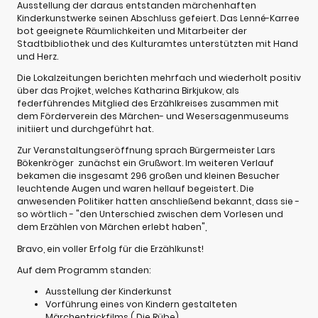
Ausstellung der daraus entstanden märchenhaften
Kinderkunstwerke seinen Abschluss gefeiert. Das Lenné-Karree
bot geeignete Räumlichkeiten und Mitarbeiter der
Stadtbibliothek und des Kulturamtes unterstützten mit Hand
und Herz.
Die Lokalzeitungen berichten mehrfach und wiederholt positiv
über das Projket, welches Katharina Birkjukow, als
federführendes Mitglied des Erzählkreises zusammen mit
dem Förderverein des Märchen- und Wesersagenmuseums
initiiert und durchgeführt hat.
Zur Veranstaltungseröffnung sprach Bürgermeister Lars
Bökenkröger zunächst ein Grußwort. Im weiteren Verlauf
bekamen die insgesamt 296 großen und kleinen Besucher
leuchtende Augen und waren hellauf begeistert. Die
anwesenden Politiker hatten anschließend bekannt, dass sie -
so wörtlich - "den Unterschied zwischen dem Vorlesen und
dem Erzählen von Märchen erlebt haben",
Bravo, ein voller Erfolg für die Erzählkunst!
Auf dem Programm standen:
Ausstellung der Kinderkunst
Vorführung eines von Kindern gestalteten
Märchentrickfilms ( Die Rübe)